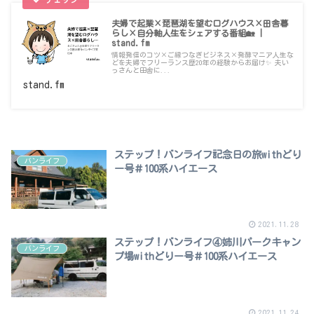
夫婦で起業×琵琶湖を望むログハウス×田舎暮
らし×自分軸人生をシェアする番組🏡 |
stand.fm
情報発信のコツ×ご縁つなぎビジネス×発酵マニア人生な
どを夫婦でフリーランス歴20年の経験からお届け✨ 夫い
っさんと田舎に...
stand.fm
ステップ！バンライフ記念日の旅withどり
バンライフ
ー号＃100系ハイエース
2021.11.28
ステップ！バンライフ④姉川パークキャン
バンライフ
プ場withどりー号＃100系ハイエース
2021.11.24