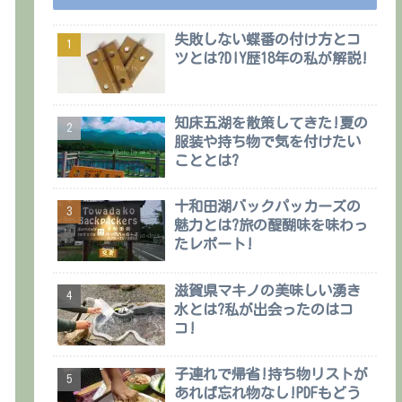
失敗しない蝶番の付け方とコ
ツとは?DIY歴18年の私が解説!
知床五湖を散策してきた!夏の
服装や持ち物で気を付けたい
こととは?
十和田湖バックパッカーズの
魅力とは?旅の醍醐味を味わっ
たレポート!
滋賀県マキノの美味しい湧き
水とは?私が出会ったのはコ
コ!
子連れで帰省!持ち物リストが
あれば忘れ物なし!PDFもどう