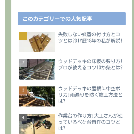
このカテゴリーでの人気記事
失敗しない蝶番の付け方とコ
ツとは?DIY歴18年の私が解説!
ウッドデッキの床板の張り方!
プロが教えるコツ10か条とは?
ウッドデッキの屋根に中空ポ
リカ!雨漏りを防ぐ施工方法と
は?
作業台の作り方!大工さんが使
っているペケ台自作のコツと
は?