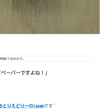
約6分
で読めます。
ドペーパーですよね！」
あとりえどりーのissan
です＾＾