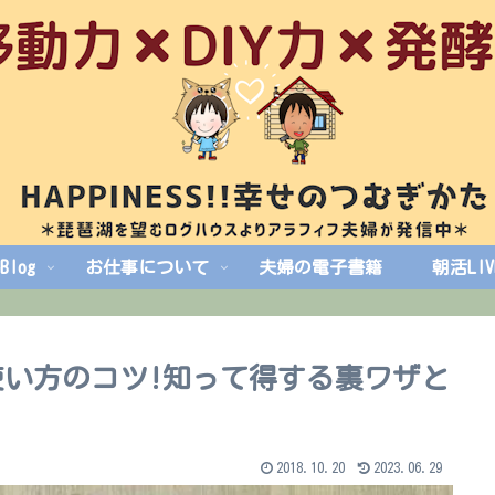
log
お仕事について
夫婦の電子書籍
朝活LI
い方のコツ!知って得する裏ワザと
2018.10.20
2023.06.29