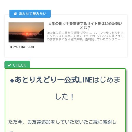
人生の創り手を応援するサイトをはじめた想い
とは？
2002年に名古屋から滋賀へ移住し、ハーフセルフビルドで
ログハウスを建築。夫婦でコツコツログハウスを仕上げそ
のまま仕事になり独立開業。当時飼っていたロングコート
チワワの名前”ドリー”から屋号を【あとりえどりー】と
し活動しています！これらの経験を活かし【人生の創り手
at-drea.com
応援サイト】として情報発信する”私達の理念”をお話し
ています！
あとりえどりー公式LINE
はじめま
◆
した！
ただ今、お友達追加をしていただいたご縁に感謝し