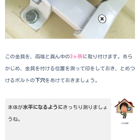
この金具を、両端と真ん中の
3ヶ所
に取り付けます。あら
かじめ、金具を付ける位置を測って印をしておき、とめつ
けるボルトの
下穴
をあけておきましょう。
本体が
水平になるように
きっちり測りましょ
うね。
issan