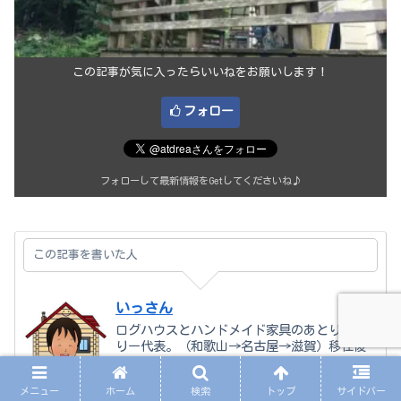
この記事が気に入ったらいいねをお願いします！
フォロー
フォローして最新情報をGetしてくださいね♪
この記事を書いた人
いっさん
ログハウスとハンドメイド家具のあとりえど
りー代表。（和歌山→名古屋→滋賀）移住後
は、田舎暮らしを楽しみながら自分軸で生き
自分発信中。
メニュー
ホーム
検索
トップ
サイドバー
主にログハウスでの暮らし・子育てで学んだ