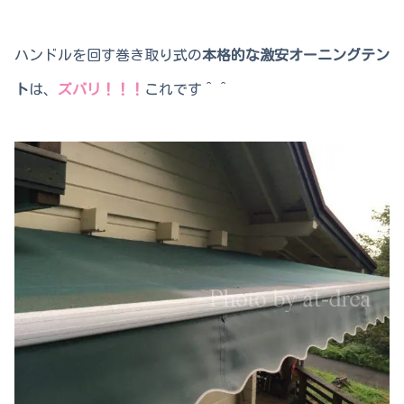
ハンドルを回す巻き取り式の
本格的な激安オーニングテン
ト
は、
ズバリ！！！
これです＾＾