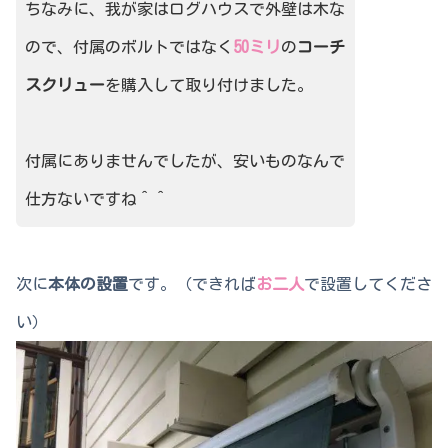
ちなみに、我が家はログハウスで外壁は木な
ので、付属のボルトではなく
50ミリ
の
コーチ
スクリュー
を購入して取り付けました。
付属にありませんでしたが、安いものなんで
仕方ないですね＾＾
次に
本体の設置
です。（できれば
お二人
で設置してくださ
い）