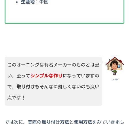
生産地
：中国
このオーニングは有名メーカーのものとは違
い、至って
シンプルな作り
になっていますの
issan
で、
取り付け
もそんなに難しくないのも良い
点です！
では次に、実際の
取り付け方法
と
使用方法
をみていきまし