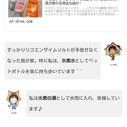
我が家の活用法も紹介!
キパワーソルトもいいけど...。こちらでは驚異の還元力
を持ち13種類の天然ミネラルも含まれているリコエンザイ
ムソルトについて使ってみた効果やおすすめの活用法につ
いてお話しています。たかが塩、されど塩！ホントに大切
ですよ～。
at-drea.com
すっかりリコエンザイムソルトが手放せなく
なった我が家。特に私は、
水素水
としてペッ
issan
トボトルを常に持ち歩いています＾＾
私は
水素白湯
として水筒に入れ、常備してい
ます♪
kyon