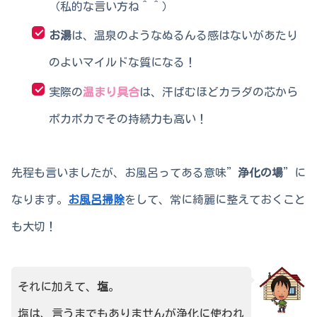
（私的な言い方ね＾＾）
お湯
は、温泉のようなぬるんる感はないがあたり
のよいマイルドな質になる！
実際の
温まり具合
は、汗ばむほどカラダの芯から
ポカポカでその持続力も高い！
先程も言いましたが、お風呂ってある意味”
浄化の場
”に
なります。
お風呂掃除
をして、常に綺麗に整えておくこと
も大切！
それに加えて、
塩
。
塩は、言うまでもありませんが浄化に使われ