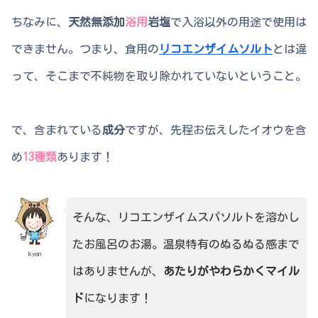
ちなみに、
天然無添加
浴用
岩塩
で入浴以外の用途で使用は
できません。つまり、食用の
リコエンザイムソルト
とは違
って、そこまで不純物を取り除かれていないということ。
で、含まれている
成分
ですが、先程お伝えしたイオウを含
め
13種類
あります！
そんな、リコエンザイムスパソルトを溶かし
たお風呂のお湯。温泉特有のぬるぬる感まで
kyon
はありませんが、
あたりがやわらかくマイル
ド
になります！