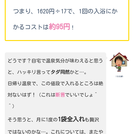
つまり、1620円÷17で、1回の入浴にか
約95円
かるコストは
！
どうです？自宅で温泉気分が味わえると思う
と、ハッキリ言って
タダ同然
かと…。
issan
日帰り温泉で、この値段で入れるところは絶
対ないはず！（これは
断言
でいいでしょ＾
＾）
1袋全入れ
そう思うと、月に1度の
も贅沢
ではないのかな…。これについては、またや