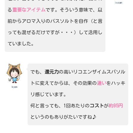
issan
る
重要なアイテム
です。そういう意味で、以
前からアロマ入りのバスソルトを自作（と言
っても混ぜるだけですが・・・）して活用し
ていました。
でも、
還元力
の高いリコエンザイムスパソル
トに変えてからは、その効果の
違い
をハッキ
kyon
リ感じています。
何と言っても、1回あたりの
コスト
が
約95円
というのもありがたいですね♪