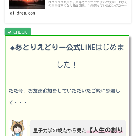
ログハウスを建築。夫婦でコツコツログハウスを仕上げそ
のまま仕事になり独立開業。当時飼っていたロングコート
チワワの名前”ドリー”から屋号を【あとりえどりー】と
し活動しています！これらの経験を活かし【人生の創り手
at-drea.com
応援サイト】として情報発信する”私達の理念”をお話し
ています！
あとりえどりー公式LINE
はじめま
◆
した！
ただ今、お友達追加をしていただいたご縁に感謝し
て・・・
【人生の創り
量子力学の観点から見た