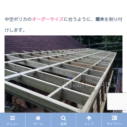
中空ポリカの
オーダーサイズ
に合うように、
垂木
を割り付
けします。
メニュー
ホーム
検索
トップ
サイドバー