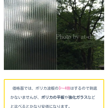
価格面では、ポリカ波板の
3～4倍
はするので到底
かないませんが、
ポリカの平板
や
強化ガラス
など
と比べるとかなり安価になります。