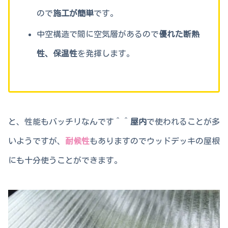
ので
施工が簡単
です。
中空構造で間に空気層があるので
優れた断熱
性、保温性
を発揮します。
と、性能もバッチリなんです＾＾
屋内
で使われることが多
いようですが、
耐候性
もありますのでウッドデッキの屋根
にも十分使うことができます。