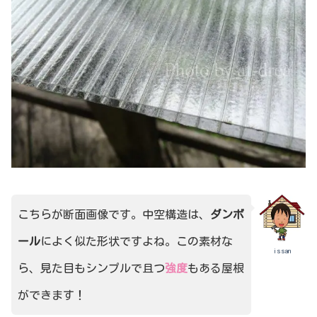
こちらが断面画像です。中空構造は、
ダンボ
ール
によく似た形状ですよね。この素材な
issan
ら、見た目もシンプルで且つ
強度
もある屋根
ができます！