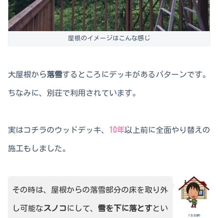
屋根のイメージはこんな感じ
大屋根から
落雪
するところにデッキがあるパターンです。
ちなみに、別荘で利用されています。
実はコチラのウッドデッキ、
10年
以上前に全面やり替えの
施工もしました。
その時は、屋根からの落雪部分の床を取り外
し可能な
スノコ
にして、
雪を下に落とす
とい
issan